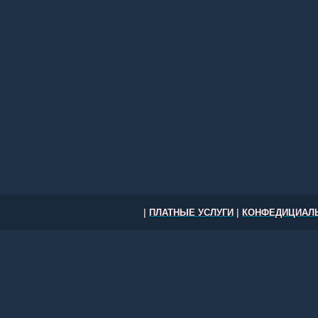
|
ПЛАТНЫЕ УСЛУГИ
|
КОНФЕДИЦИАЛЬ
Работа в США: вакансии и резюм
другие города США © 2026