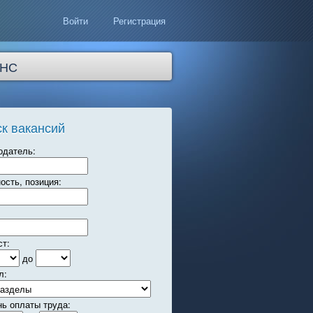
Войти
Регистрация
НС
к вакансий
одатель:
ость, позиция:
ст:
до
л:
нь оплаты труда: