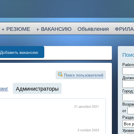
+ РЕЗЮМЕ
+ ВАКАНСИЮ
Объявления
ФРИЛА
Добавить вакансию
Поис
Работ
Поиск пользователей
Должн
инг
Администраторы
Город:
Возра
21 декабря 2021
от
Разде
3 ноября 2023
Урове