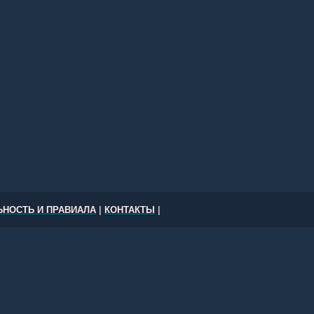
НОСТЬ И ПРАВИАЛА
|
КОНТАКТЫ
|
е Вашингтон, Нью-Йорк, Лос-Анджелес, Чикаго и