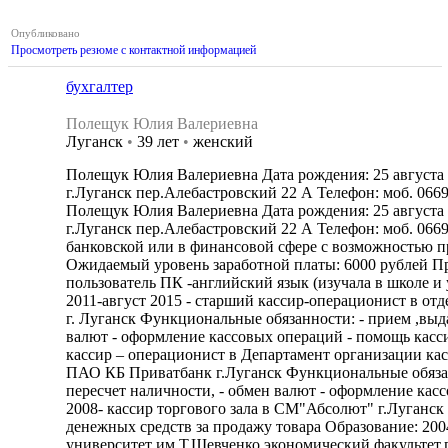
Опубликовано
Просмотреть резюме с контактной информацией
бухгалтер
Полещук Юлия Валериевна
Луганск
•
39 лет
•
женский
Полещук Юлия Валериевна Дата рождения: 25 августа 
г.Луганск пер.Алебастровский 22 А Телефон: моб. 0669
Полещук Юлия Валериевна Дата рождения: 25 августа 
г.Луганск пер.Алебастровский 22 А Телефон: моб. 066
банковской или в финансовой сфере с возможностью п
Ожидаемый уровень заработной платы: 6000 рублей 
пользователь ПК -английский язык (изучала в школе и
2011-август 2015 - старший кассир-операционист в 
г. Луганск Функциональные обязанности: - прием ,выда
валют - оформление кассовых операций - помощь касси
кассир – операционист в Департамент организации к
ПАО КБ Приватбанк г.Луганск Функциональные обязанн
пересчет наличности, - обмен валют - оформление кас
2008- кассир торгового зала в СМ"Абсолют" г.Луганс
денежных средств за продажу товара Образование: 20
университет им.Т.Шевченко,экономический факультет,