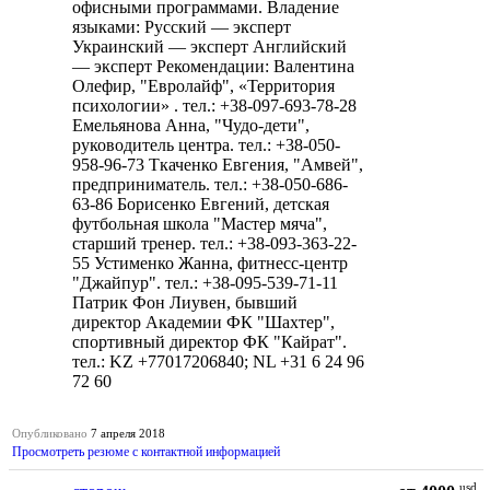
офисными программами. Владение
языками: Русский — эксперт
Украинский — эксперт Английский
— эксперт Рекомендации: Валентина
Олефир, "Евролайф", «Территория
психологии» . тел.: +38-097-693-78-28
Емельянова Анна, "Чудо-дети",
руководитель центра. тел.: +38-050-
958-96-73 Ткаченко Евгения, "Амвей",
предприниматель. тел.: +38-050-686-
63-86 Борисенко Евгений, детская
футбольная школа "Мастер мяча",
старший тренер. тел.: +38-093-363-22-
55 Устименко Жанна, фитнесс-центр
"Джайпур". тел.: +38-095-539-71-11
Патрик Фон Лиувен, бывший
директор Академии ФК "Шахтер",
спортивный директор ФК "Кайрат".
тел.: KZ +77017206840; NL +31 6 24 96
72 60
Опубликовано
7 апреля 2018
Просмотреть резюме с контактной информацией
usd