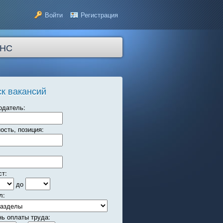
Войти
Регистрация
НС
к вакансий
одатель:
ость, позиция:
ст:
до
л:
нь оплаты труда: