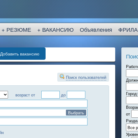
+ РЕЗЮМЕ
+ ВАКАНСИЮ
Объявления
ФРИЛА
Добавить вакансию
Поис
Работ
Поиск пользователей
Должн
Город:
возраст от
до
Возра
Выбрать
от
Разде
йн
Урове