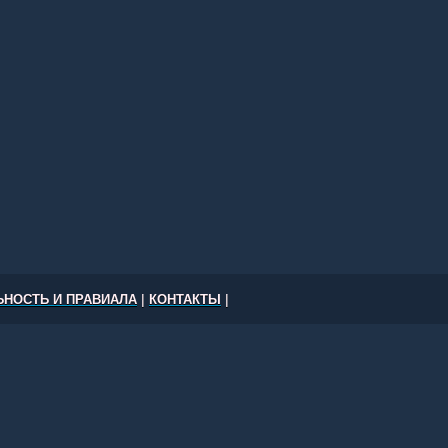
НОСТЬ И ПРАВИАЛА
|
КОНТАКТЫ
|
е Вашингтон, Нью-Йорк, Лос-Анджелес, Чикаго и