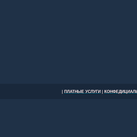
|
ПЛАТНЫЕ УСЛУГИ
|
КОНФЕДИЦИАЛЬ
Работа в США: вакансии и резюм
другие города США © 2026