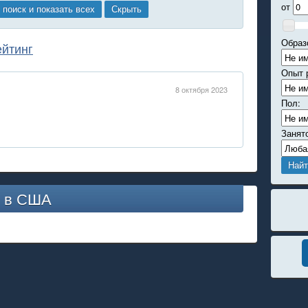
от
Образ
ейтинг
Опыт 
8 октября 2023
Пол:
Занят
и в США