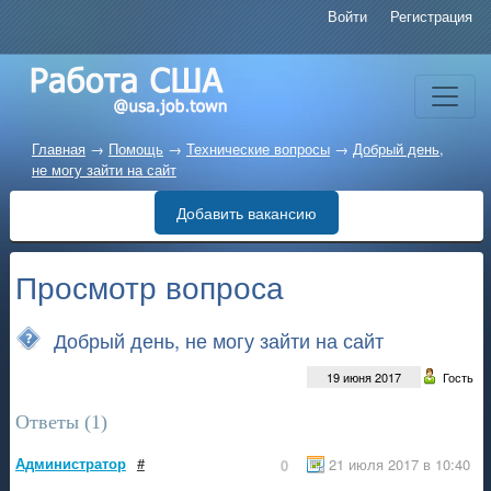
Войти
Регистрация
Главная
→
Помощь
→
Технические вопросы
→
Добрый день,
не могу зайти на сайт
Добавить вакансию
Просмотр вопроса
Добрый день, не могу зайти на сайт
19 июня 2017
Гость
Ответы (
1
)
Администратор
#
21 июля 2017 в 10:40
0