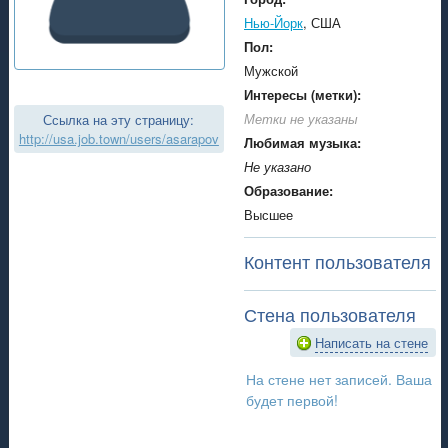
Нью-Йорк
, США
Пол:
Мужской
Интересы (метки):
Метки не указаны
Ссылка на эту страницу:
http://usa.job.town/users/asarapov
Любимая музыка:
Не указано
Образование:
Высшее
Контент пользователя
Стена пользователя
Написать на стене
На стене нет записей. Ваша
будет первой!