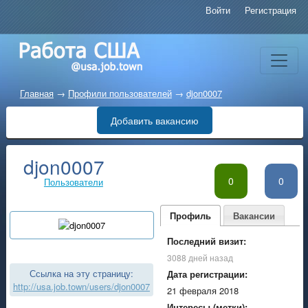
Войти
Регистрация
Главная
→
Профили пользователей
→
djon0007
Добавить вакансию
djon0007
0
0
Пользователи
Профиль
Вакансии
Последний визит:
3088 дней назад
Ссылка на эту страницу:
Дата регистрации:
http://usa.job.town/users/djon0007
21 февраля 2018
Интересы (метки):