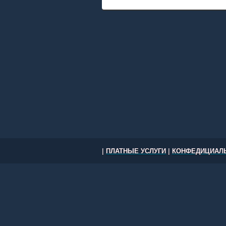
|
ПЛАТНЫЕ УСЛУГИ
|
КОНФЕДИЦИАЛЬ
Работа в США: вакансии и резюм
другие города США © 2026