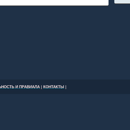
НОСТЬ И ПРАВИАЛА
|
КОНТАКТЫ
|
е Вашингтон, Нью-Йорк, Лос-Анджелес, Чикаго и