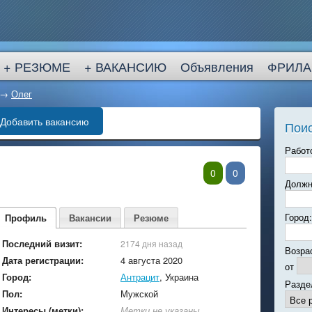
+ РЕЗЮМЕ
+ ВАКАНСИЮ
Объявления
ФРИЛА
→
Олег
Добавить вакансию
Поис
Работ
0
0
Должн
Город:
Профиль
Вакансии
Резюме
Последний визит:
2174 дня назад
Возра
Дата регистрации:
4 августа 2020
от
Город:
Антрацит
, Украина
Разде
Пол:
Мужской
Интересы (метки):
Метки не указаны