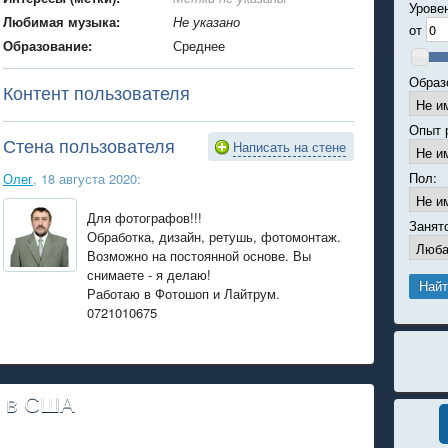
Урове
Любимая музыка:
Не указано
от
Образование:
Среднее
Образ
Контент пользователя
Опыт 
Стена пользователя
Написать на стене
Пол:
Олег
, 18 августа 2020:
Для фотографов!!!
Занят
Обработка, дизайн, ретушь, фотомонтаж.
Возможно на постоянной основе. Вы
снимаете - я делаю!
Работаю в Фотошоп и Лайтрум.
0721010675
и в США