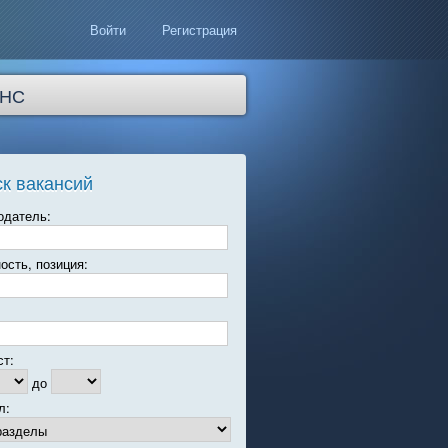
Войти
Регистрация
НС
к вакансий
одатель:
ость, позиция:
ст:
до
л: