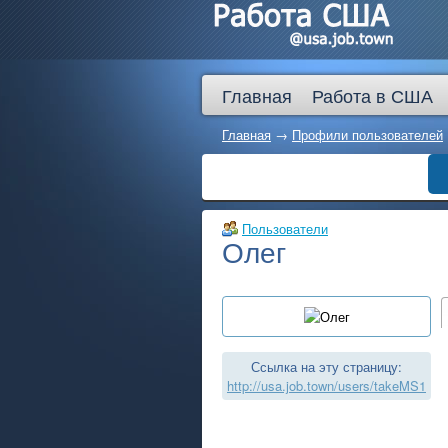
Главная
Работа в США
Главная
→
Профили пользователей
Пользователи
Олег
Ссылка на эту страницу:
http://usa.job.town/users/takeMS1